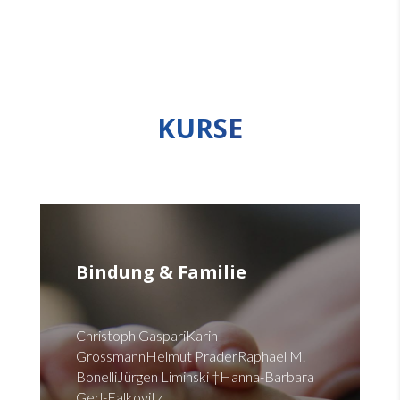
KURSE
Bindung & Familie
Christoph GaspariKarin
GrossmannHelmut PraderRaphael M.
BonelliJürgen Liminski †Hanna-Barbara
Gerl-Falkovitz