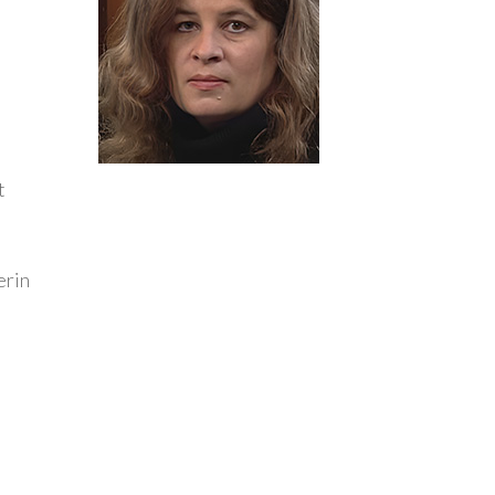
t
erin