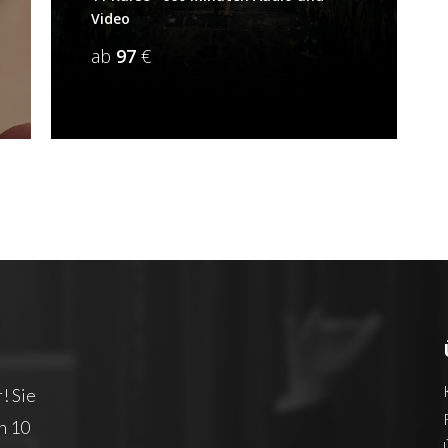
Video
ab
97
€
! Sie
n 10