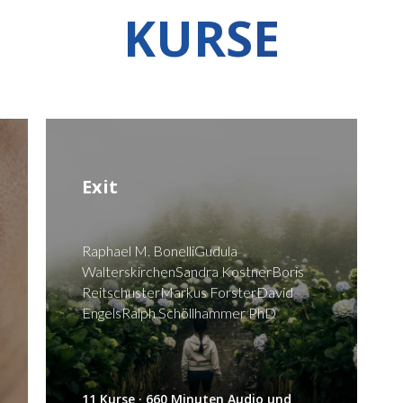
KURSE
Exit
Raphael M. BonelliGudula
WalterskirchenSandra KostnerBoris
ReitschusterMarkus ForsterDavid
EngelsRalph Schöllhammer PhD
11 Kurse · 660 Minuten Audio und