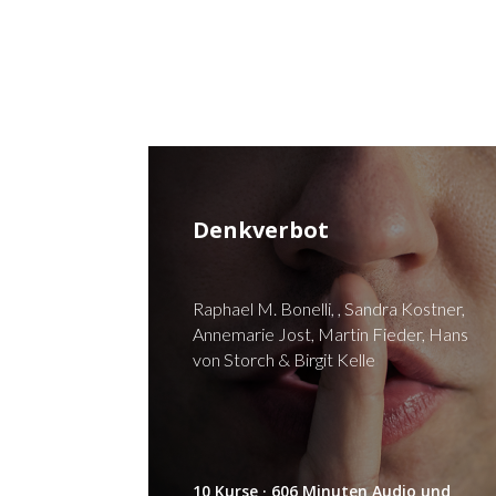
Denkverbot
Raphael M. Bonelli, , Sandra Kostner,
Annemarie Jost, Martin Fieder, Hans
von Storch & Birgit Kelle
10 Kurse · 606 Minuten Audio und