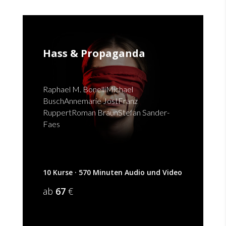
Hass & Propaganda
Raphael M. BonelliMichael
BuschAnnemarie JostFranz
RuppertRoman BraunStefan Sander-
Faes
10 Kurse · 570 Minuten Audio und Video
ab
67
€